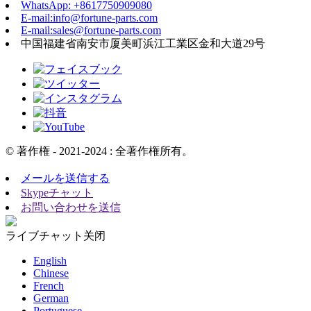
WhatsApp: +8617750909080
E-mail:info@fortune-parts.com
E-mail:sales@fortune-parts.com
中国福建省南安市厦美町浜江工業区金和大道29号
© 著作権 - 2021-2024 : 全著作権所有。
メールを送信する
Skypeチャット
お問い合わせを送信
ライブチャット
关闭
English
Chinese
French
German
Portuguese