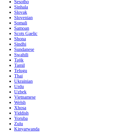
Sesotho
Sinhala
Slovak
Slovenian
Somali
Samoan
Scots Gaelic
Shona
Sindhi
Sundanese
Swahili
Tajik
Tamil
Telugu
Thai
Ukrainian
Urdu
Uzbek
Vietnamese
Welsh
Xhosa
Yiddish
Yoruba
Zulu
Kinyarwanda