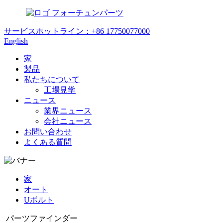
フォーチュンパーツ
サービスホットライン：
+86 17750077000
English
家
製品
私たちについて
工場見学
ニュース
業界ニュース
会社ニュース
お問い合わせ
よくある質問
家
オート
Uボルト
パーツファインダー