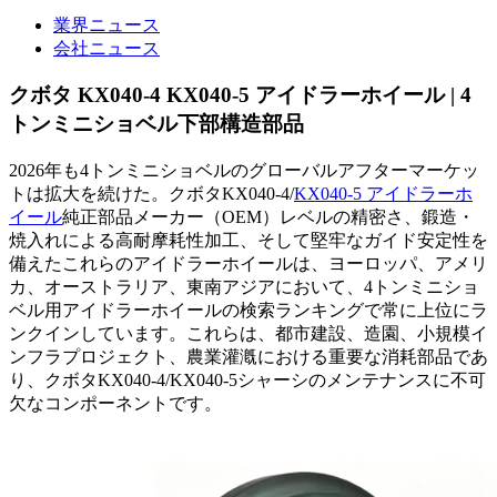
業界ニュース
会社ニュース
クボタ KX040-4 KX040-5 アイドラーホイール | 4
トンミニショベル下部構造部品
2026年も4トンミニショベルのグローバルアフターマーケッ
トは拡大を続けた。クボタKX040-4/
KX040-5 アイドラーホ
イール
純正部品メーカー（OEM）レベルの精密さ、鍛造・
焼入れによる高耐摩耗性加工、そして堅牢なガイド安定性を
備えたこれらのアイドラーホイールは、ヨーロッパ、アメリ
カ、オーストラリア、東南アジアにおいて、4トンミニショ
ベル用アイドラーホイールの検索ランキングで常に上位にラ
ンクインしています。これらは、都市建設、造園、小規模イ
ンフラプロジェクト、農業灌漑における重要な消耗部品であ
り、クボタKX040-4/KX040-5シャーシのメンテナンスに不可
欠なコンポーネントです。