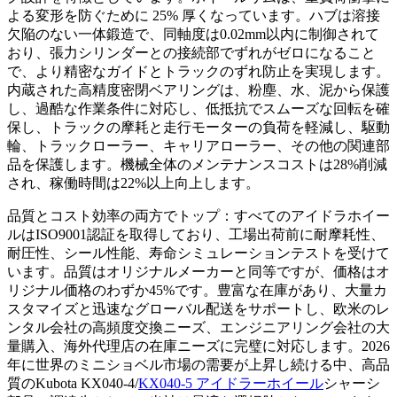
よる変形を防ぐために 25% 厚くなっています。ハブは溶接
欠陥のない一体鍛造で、同軸度は0.02mm以内に制御されて
おり、張力シリンダーとの接続部でずれがゼロになること
で、より精密なガイドとトラックのずれ防止を実現します。
内蔵された高精度密閉ベアリングは、粉塵、水、泥から保護
し、過酷な作業条件に対応し、低抵抗でスムーズな回転を確
保し、トラックの摩耗と走行モーターの負荷を軽減し、駆動
輪、トラックローラー、キャリアローラー、その他の関連部
品を保護します。機械全体のメンテナンスコストは28%削減
され、稼働時間は22%以上向上します。
品質とコスト効率の両方でトップ：すべてのアイドラホイー
ルはISO9001認証を取得しており、工場出荷前に耐摩耗性、
耐圧性、シール性能、寿命シミュレーションテストを受けて
います。品質はオリジナルメーカーと同等ですが、価格はオ
リジナル価格のわずか45%です。豊富な在庫があり、大量カ
スタマイズと迅速なグローバル配送をサポートし、欧米のレ
ンタル会社の高頻度交換ニーズ、エンジニアリング会社の大
量購入、海外代理店の在庫ニーズに完璧に対応します。2026
年に世界のミニショベル市場の需要が上昇し続ける中、高品
質のKubota KX040-4/
KX040-5 アイドラーホイール
シャーシ