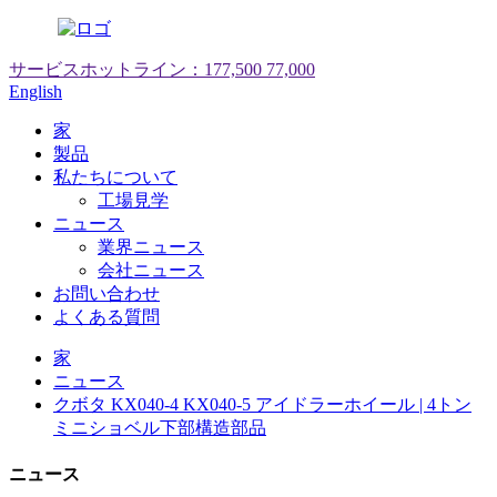
サービスホットライン：
177,500 77,000
English
家
製品
私たちについて
工場見学
ニュース
業界ニュース
会社ニュース
お問い合わせ
よくある質問
家
ニュース
クボタ KX040-4 KX040-5 アイドラーホイール | 4トン
ミニショベル下部構造部品
ニュース