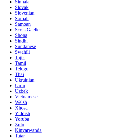
Sinhala
Slovak
Slovenian
Somali
Samoan
Scots Gaelic
Shona
Sindhi
Sundanese
Swahili
Tajik
Tamil
Telugu
Thai
Ukrainian
Urdu
Uzbek
Vietnamese
Welsh
Xhosa
Yiddish
Yoruba
Zulu
Kinyarwanda
Tatar