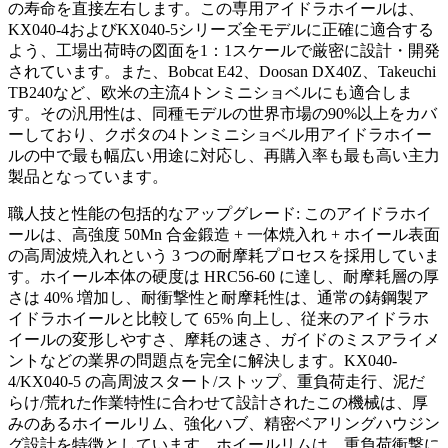
の寿命を直接左右します。この専用アイドラホイールは、
KX040-4およびKX040-5シリーズ全モデルに正確に適合する
よう、工場出荷時の図面を1：1スケールで厳密に設計・開発
されています。また、Bobcat E42、Doosan DX40Z、Takeuchi
TB240など、欧米の主流4トンミニショベルにも適合しま
す。その汎用性は、同種モデルの世界市場の90%以上をカバ
ーしており、クボタの4トンミニショベル用アイドラホイー
ルの中で最も幅広い用途に対応し、再購入率も最も高い主力
製品となっています。
職人技と性能の包括的なアップグレード: このアイドラホイ
ールは、高強度 50Mn 合金鍛造 + 一体焼入れ + ホイール表面
の高周波焼入れという 3 つの耐摩耗プロセスを採用していま
す。ホイール本体の硬度は HRC56-60 に達し、耐摩耗層の厚
さは 40% 増加し、耐衝撃性と耐摩耗性は、通常の鋳鋼製ア
イドラホイールと比較して 65% 向上し、従来のアイドラホ
イールの変形しやすさ、摩耗の速さ、ガイドのミスアライメ
ントなどの業界の問題点を完全に解決します。KX040-
4/KX040-5 の高周波スタート/ストップ、重負荷走行、泥だ
らけ/荒れた作業特性に合わせて設計されたこの機械は、厚
みのあるホイールリム、強化ハブ、精密ベアリングハウジン
グ設計を特徴としています。ホイールリムは、重負荷衝撃に