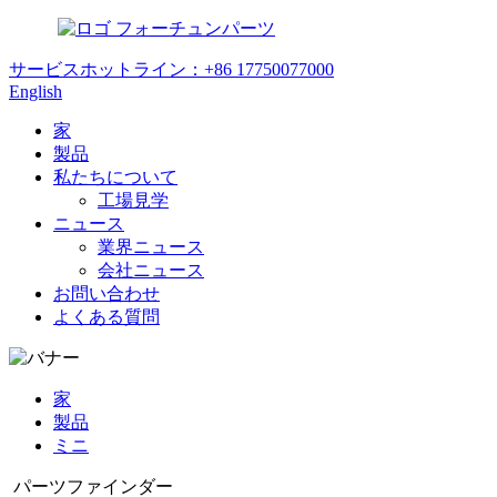
フォーチュンパーツ
サービスホットライン：
+86 17750077000
English
家
製品
私たちについて
工場見学
ニュース
業界ニュース
会社ニュース
お問い合わせ
よくある質問
家
製品
ミニ
パーツファインダー