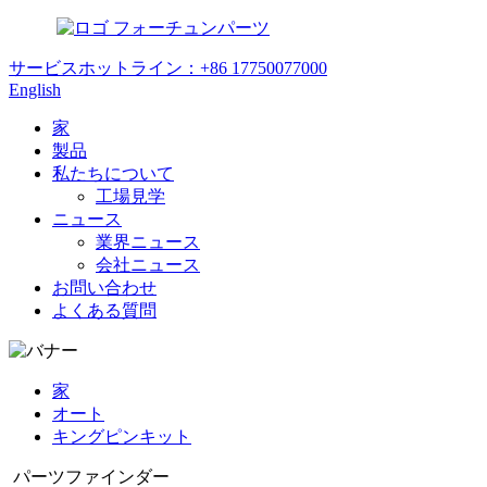
フォーチュンパーツ
サービスホットライン：
+86 17750077000
English
家
製品
私たちについて
工場見学
ニュース
業界ニュース
会社ニュース
お問い合わせ
よくある質問
家
オート
キングピンキット
パーツファインダー