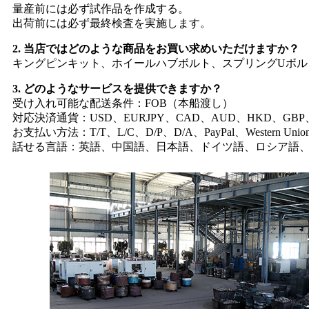
量産前には必ず試作品を作成する。
出荷前には必ず最終検査を実施します。
2. 当店ではどのような商品をお買い求めいただけますか？
キングピンキット、ホイールハブボルト、スプリングUボル
3. どのようなサービスを提供できますか？
受け入れ可能な配送条件：FOB（本船渡し）
対応決済通貨：USD、EURJPY、CAD、AUD、HKD、GBP
お支払い方法：T/T、L/C、D/P、D/A、PayPal、Western Uni
話せる言語：英語、中国語、日本語、ドイツ語、ロシア語