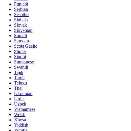
Punjabi
Serbian
Sesotho
Sinhala
Slovak
Slovenian
Somali
Samoan
Scots Gaelic
Shona
Sindhi
Sundanese
Swahili
Tajik
Tamil
Telugu
Thai
Ukrainian
Urdu
Uzbek
Vietnamese
Welsh
Xhosa
Yiddish
Yoruba